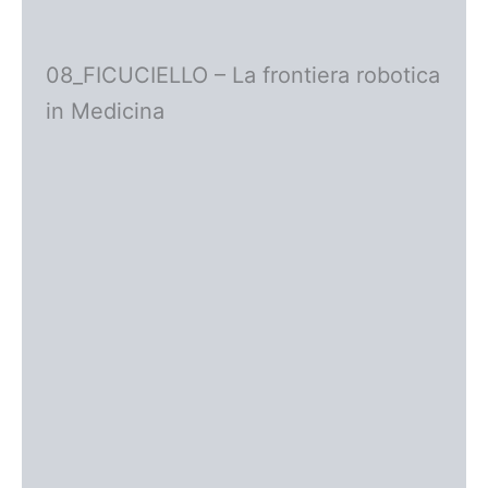
08_FICUCIELLO – La frontiera robotica
in Medicina