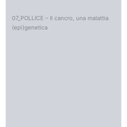
07_POLLICE – Il cancro, una malattia
(epi)genetica